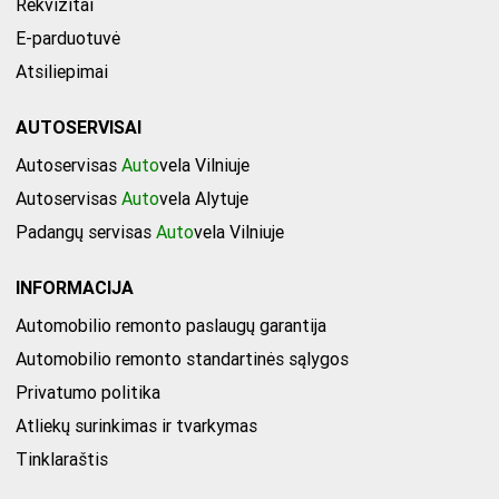
Rekvizitai
E-parduotuvė
Atsiliepimai
AUTOSERVISAI
Autoservisas
Auto
vela Vilniuje
Autoservisas
Auto
vela Alytuje
Padangų servisas
Auto
vela Vilniuje
INFORMACIJA
Automobilio remonto paslaugų garantija
Automobilio remonto standartinės sąlygos
Privatumo politika
Atliekų surinkimas ir tvarkymas
Tinklaraštis