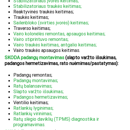
Stabilizatoriaus įvorės keitimas;
Stabilizatoriaus traukės keitimas;
Reaktyvinės traukės keitimas;
Traukės keitimas;
Sailenbloko (svirties įvorės) keitimas;
Traverso keitimas;
Vairo kolonėlės remontas, apsaugos keitimas;
Vairo stiprintuvo remontas;
Vairo traukės keitimas, antgalio keitimas;
Vairo traukės apsaugos keitimas.
SKODA padangų montavimas
(slapto varžto išsukimas,
padangos hermetizavimas, rato nuėmimas/pastatymas):
Padangų remontas;
Padangų montavimas;
Ratų balansavimas;
Slapto varžto išsukimas;
Padangos hermetizavimas;
Ventilio keitimas;
Ratlankių lyginimas;
Ratlankių virinimas;
Ratų slėgio daviklių (TPMS) diagnostika ir
programavimas.