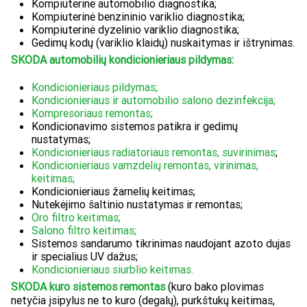
Kompiuterinė automobilio diagnostika;
Kompiuterinė benzininio variklio diagnostika;
Kompiuterinė dyzelinio variklio diagnostika;
Gedimų kodų (variklio klaidų) nuskaitymas ir ištrynimas.
SKODA automobilių kondicionieriaus pildymas:
Kondicionieriaus pildymas;
Kondicionieriaus ir automobilio salono dezinfekcija;
Kompresoriaus remontas;
Kondicionavimo sistemos patikra ir gedimų
nustatymas;
Kondicionieriaus radiatoriaus remontas, suvirinimas
;
Kondicionieriaus vamzdelių remontas, virinimas,
keitimas;
Kondicionieriaus žarnelių keitimas;
Nutekėjimo šaltinio nustatymas ir remontas;
Oro filtro keitimas;
Salono filtro keitimas;
Sistemos sandarumo tikrinimas naudojant azoto dujas
ir specialius UV dažus;
Kondicionieriaus siurblio keitimas.
SKODA kuro sistemos remontas
(kuro bako plovimas
netyčia įsipylus ne to kuro (degalų), purkštukų keitimas,