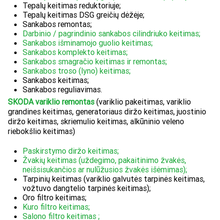
Tepalų keitimas reduktoriuje;
Tepalų keitimas DSG greičių dėžėje;
Sankabos remontas;
Darbinio / pagrindinio sankabos cilindriuko keitimas;
Sankabos išminamojo guolio keitimas;
Sankabos komplekto keitimas;
Sankabos smagračio keitimas ir remontas;
Sankabos troso (lyno) keitimas;
Sankabos keitimas;
Sankabos reguliavimas.
SKODA variklio remontas
(variklio pakeitimas, variklio
grandines keitimas, generatoriaus diržo keitimas, juostinio
diržo keitimas, skriemulio keitimas, alkūninio veleno
riebokšlio keitimas)
Paskirstymo diržo keitimas;
Žvakių keitimas (uždegimo, pakaitinimo žvakės,
neišsisukančios ar nulūžusios žvakės išėmimas);
Tarpinių keitimas (variklio galvutės tarpinės keitimas,
vožtuvo dangtelio tarpinės keitimas);
Oro filtro keitimas;
Kuro filtro keitimas;
Salono filtro keitimas ;