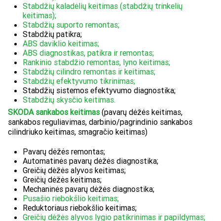
Stabdžių kaladėlių keitimas (stabdžių trinkelių
keitimas);
Stabdžių suporto remontas;
Stabdžių patikra;
ABS daviklio keitimas;
ABS diagnostikas, patikra ir remontas;
Rankinio stabdžio remontas, lyno keitimas;
Stabdžių cilindro remontas ir keitimas;
Stabdžių efektyvumo tikrinimas;
Stabdžių sistemos efektyvumo diagnostika;
Stabdžių skysčio keitimas.
SKODA sankabos keitimas
(pavarų dėžės keitimas,
sankabos reguliavimas, darbinio/pagrindinio sankabos
cilindriuko keitimas, smagračio keitimas)
Pavarų dėžės remontas;
Automatinės pavarų dėžės diagnostika;
Greičių dėžės alyvos keitimas;
Greičių dėžės keitimas;
Mechaninės pavarų dėžės diagnostika;
Pusašio riebokšlio keitimas;
Reduktoriaus riebokšlio keitimas;
Greičių dėžės alyvos lygio patikrinimas ir papildymas;