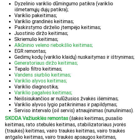
Dyzelinio variklio dūmingumo patikra (variklio
išmetamųjų dujų patikra);
Variklio pakeitimas;
Variklio grandinės keitimas;
Paskirstymo dirželio įtempėjo keitimas;
Juostinio diržo keitimas;
Skriemulio keitimas;
Alkūninio veleno riebokšlio keitimas;
EGR remontas;
Gedimų kodų (variklio klaidų) nuskaitymas ir ištrynimas;
Generatoriaus diržo keitimas;
Tepalo filtro keitimas;
Vandens siurblio keitimas;
Variklio alyvos keitimas;
Variklio diagnostika;
Variklio pagalvės keitimas;
Neišsisukančios ar nulūžusios žvakės išėmimas;
Variklio alyvos lygio patikrinimas ir papildymas;
Serviso intervalo (oil servis) atnaujinimas (nunulinimas).
SKODA Važiuoklės remontas
(šakės keitimas, pusašio
keitimas, rato stebulės keitimas, stabilizatoriaus įvorės
(traukės) keitimas, vairo traukės keitimas, vairo traukės
antgalio keitimas, vairo traukės apsaugos keitimas,