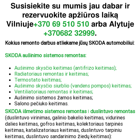
Susisiekite su mumis jau dabar ir
rezervuokite apžiūros laiką
Vilniuje
+370 69 510 510
arba Alytuje
+370
682 32999
.
Kokius remonto darbus atliekame jūsų SKODA automobiliui:
SKODA
aušinimo sistemos remontas:
Aušinimo skysčio keitimas (antifrizo keitimas);
Radiatoriaus remontas ir keitimas;
Termostato keitimas;
Aušinimo skysčio siurblio (vandens pompos) keitimas;
Ventiliatoriaus remontas ir keitimas;
Aušinimo sistemos žarnos keitimas;
Salono pečiuko keitimas.
SKODA
išmetimo sistemos remontas ǀ duslintuvo remontas
(duslintuvo virinimas, galinio bakelio keitimas, vidurines
dalies keitimas, gofros keitimas, kolektoriaus tarpinės
keitimas, katalizatoriaus keitimas, duslintuvo tarpiniu
keitimas, duslintuvo sandarinimo žiedų keitimas):