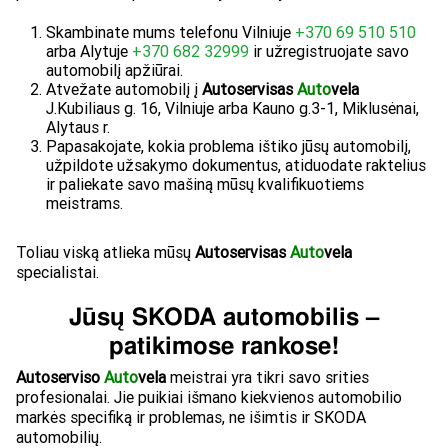
Skambinate mums telefonu Vilniuje
+370 69 510 510
arba Alytuje
+370 682 32999
ir užregistruojate savo
automobilį apžiūrai.
Atvežate automobilį į
Autoservisas
Auto
vela
J.Kubiliaus g. 16, Vilniuje arba Kauno g.3-1, Miklusėnai,
Alytaus r.
Papasakojate, kokia problema ištiko jūsų automobilį,
užpildote užsakymo dokumentus, atiduodate raktelius
ir paliekate savo mašiną mūsų kvalifikuotiems
meistrams.
Toliau viską atlieka mūsų
Autoservisas
Auto
vela
specialistai.
Jūsų SKODA automobilis –
patikimose rankose!
Autoserviso
Auto
vela
meistrai yra tikri savo srities
profesionalai. Jie puikiai išmano kiekvienos automobilio
markės specifiką ir problemas, ne išimtis ir SKODA
automobilių.