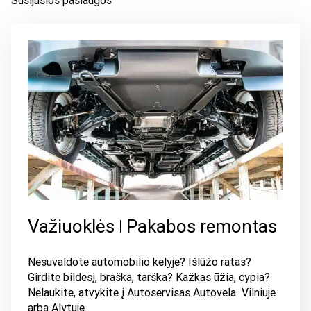
Susijusios paslaugos
Važiuoklės ǀ Pakabos remontas
Nesuvaldote automobilio kelyje? Išlūžo ratas?
Girdite bildesį, braška, tarška? Kažkas ūžia, cypia?
Nelaukite, atvykite į Autoservisas Autovela Vilniuje
arba Alytuje.