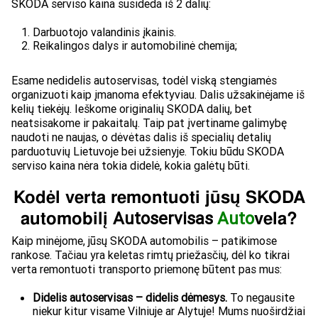
SKODA serviso kaina susideda iš 2 dalių:
Darbuotojo valandinis įkainis.
Reikalingos dalys ir automobilinė chemija;
Esame nedidelis autoservisas, todėl viską stengiamės
organizuoti kaip įmanoma efektyviau. Dalis užsakinėjame iš
kelių tiekėjų. Ieškome originalių SKODA dalių, bet
neatsisakome ir pakaitalų. Taip pat įvertiname galimybę
naudoti ne naujas, o dėvėtas dalis iš specialių detalių
parduotuvių Lietuvoje bei užsienyje. Tokiu būdu SKODA
serviso kaina nėra tokia didelė, kokia galėtų būti.
Kodėl verta remontuoti jūsų SKODA
automobilį
Autoservisas
Auto
vela?
Kaip minėjome, jūsų SKODA automobilis – patikimose
rankose. Tačiau yra keletas rimtų priežasčių, dėl ko tikrai
verta remontuoti transporto priemonę būtent pas mus:
Didelis autoservisas – didelis dėmesys.
To negausite
niekur kitur visame Vilniuje ar Alytuje! Mums nuoširdžiai