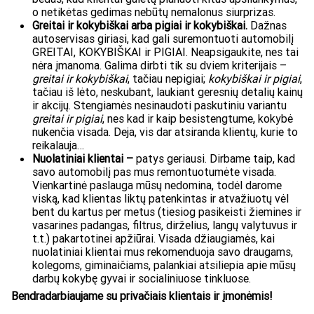
o netikėtas gedimas nebūtų nemalonus siurprizas.
Greitai ir kokybiškai arba pigiai ir kokybiškai.
Dažnas
autoservisas giriasi, kad gali suremontuoti automobilį
GREITAI, KOKYBIŠKAI ir PIGIAI. Neapsigaukite, nes tai
nėra įmanoma. Galima dirbti tik su dviem kriterijais –
greitai ir kokybiškai
, tačiau nepigiai;
kokybiškai ir pigiai
,
tačiau iš lėto, neskubant, laukiant geresnių detalių kainų
ir akcijų. Stengiamės nesinaudoti paskutiniu variantu
greitai ir pigiai
, nes kad ir kaip besistengtume, kokybė
nukenčia visada. Deja, vis dar atsiranda klientų, kurie to
reikalauja…
Nuolatiniai klientai –
patys geriausi. Dirbame taip, kad
savo automobilį pas mus remontuotumėte visada.
Vienkartinė paslauga mūsų nedomina, todėl darome
viską, kad klientas liktų patenkintas ir atvažiuotų vėl
bent du kartus per metus (tiesiog pasikeisti žiemines ir
vasarines padangas, filtrus, dirželius, langų valytuvus ir
t.t.) pakartotinei apžiūrai. Visada džiaugiamės, kai
nuolatiniai klientai mus rekomenduoja savo draugams,
kolegoms, giminaičiams, palankiai atsiliepia apie mūsų
darbų kokybę gyvai ir socialiniuose tinkluose.
Bendradarbiaujame su privačiais klientais ir įmonėmis!