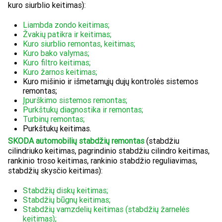
kuro siurblio keitimas):
Liambda zondo keitimas;
Žvakių patikra ir keitimas;
Kuro siurblio remontas, keitimas;
Kuro bako valymas;
Kuro filtro keitimas;
Kuro žarnos keitimas;
Kuro mišinio ir išmetamųjų dujų kontrolės sistemos
remontas;
Įpurškimo sistemos remontas;
Purkštukų diagnostika ir remontas;
Turbinų remontas;
Purkštukų keitimas.
SKODA automobilių stabdžių remontas
(stabdžiu
cilindriuko keitimas, pagrindinio stabdžiu cilindro keitimas,
rankinio troso keitimas, rankinio stabdžio reguliavimas,
stabdžių skysčio keitimas):
Stabdžių diskų keitimas;
Stabdžių būgnų keitimas;
Stabdžių vamzdelių keitimas (stabdžių žarnelės
keitimas);