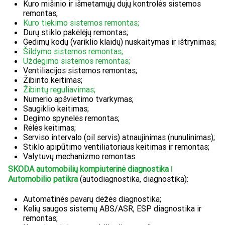
Kuro mišinio ir išmetamųjų dujų kontrolės sistemos
remontas;
Kuro tiekimo sistemos remontas;
Durų stiklo pakėlėjų remontas;
Gedimų kodų (variklio klaidų) nuskaitymas ir ištrynimas;
Šildymo sistemos remontas;
Uždegimo sistemos remontas;
Ventiliacijos sistemos remontas;
Žibinto keitimas;
Žibintų reguliavimas;
Numerio apšvietimo tvarkymas;
Saugiklio keitimas;
Degimo spynelės remontas;
Rėlės keitimas;
Serviso intervalo (oil servis) atnaujinimas (nunulinimas);
Stiklo apipūtimo ventiliatoriaus keitimas ir remontas;
Valytuvų mechanizmo remontas.
SKODA automobilių kompiuterinė diagnostika ǀ
Automobilio patikra
(autodiagnostika, diagnostika):
Automatinės pavarų dėžės diagnostika;
Kelių saugos sistemų ABS/ASR, ESP diagnostika ir
remontas;