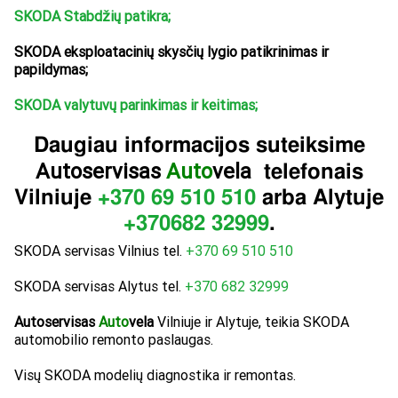
SKODA Stabdžių patikra;
SKODA eksploatacinių skysčių lygio patikrinimas ir
papildymas;
SKODA valytuvų parinkimas ir keitimas;
Daugiau informacijos suteiksime
Autoservisas
Auto
vela
telefonais
Vilniuje
+370 69 510 510
arba Alytuje
+370
682 32999
.
SKODA servisas Vilnius tel.
+370 69 510 510
SKODA servisas Alytus tel.
+370 682 32999
Autoservisas
Auto
vela
Vilniuje ir Alytuje, teikia SKODA
automobilio remonto paslaugas.
Visų SKODA modelių diagnostika ir remontas.