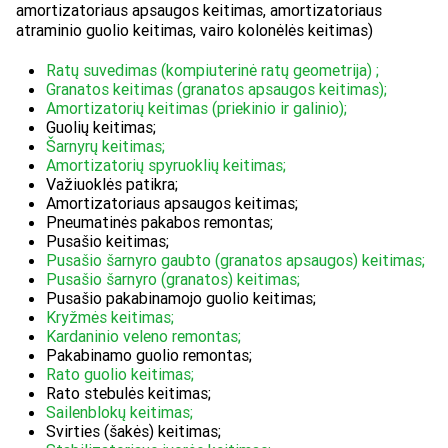
amortizatoriaus apsaugos keitimas, amortizatoriaus
atraminio guolio keitimas, vairo kolonėlės keitimas)
Ratų suvedimas (kompiuterinė ratų geometrija) ;
Granatos keitimas (granatos apsaugos keitimas);
Amortizatorių keitimas (priekinio ir galinio);
Guolių keitimas;
Šarnyrų keitimas;
Amortizatorių spyruoklių keitimas;
Važiuoklės patikra;
Amortizatoriaus apsaugos keitimas;
Pneumatinės pakabos remontas;
Pusašio keitimas;
Pusašio šarnyro gaubto (granatos apsaugos) keitimas;
Pusašio šarnyro (granatos) keitimas;
Pusašio pakabinamojo guolio keitimas;
Kryžmės keitimas;
Kardaninio veleno remontas;
Pakabinamo guolio remontas;
Rato guolio keitimas;
Rato stebulės keitimas;
Sailenblokų keitimas;
Svirties (šakės) keitimas;