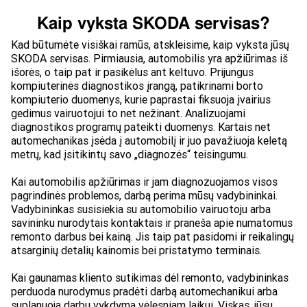
Kaip vyksta SKODA servisas?
Kad būtumėte visiškai ramūs, atskleisime, kaip vyksta jūsų
SKODA servisas. Pirmiausia, automobilis yra apžiūrimas iš
išorės, o taip pat ir pasikėlus ant keltuvo. Prijungus
kompiuterinės diagnostikos įrangą, patikrinami borto
kompiuterio duomenys, kurie paprastai fiksuoja įvairius
gedimus vairuotojui to net nežinant. Analizuojami
diagnostikos programų pateikti duomenys. Kartais net
automechanikas įsėda į automobilį ir juo pavažiuoja keletą
metrų, kad įsitikintų savo „diagnozės“ teisingumu.
Kai automobilis apžiūrimas ir jam diagnozuojamos visos
pagrindinės problemos, darbą perima mūsų vadybininkai.
Vadybininkas susisiekia su automobilio vairuotoju arba
savininku nurodytais kontaktais ir praneša apie numatomus
remonto darbus bei kainą. Jis taip pat pasidomi ir reikalingų
atsarginių detalių kainomis bei pristatymo terminais.
Kai gaunamas kliento sutikimas dėl remonto, vadybininkas
perduoda nurodymus pradėti darbą automechanikui arba
suplanuoja darbų vykdymą vėlesniam laikui. Viskas, jūsų