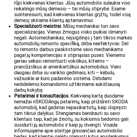
rūpi kiekvienas klientas. Jūsų automobilis sulaukia viso
reikalingo mūsų dėmesio – tai mūsų stiprybė. Esame
suinteresuoti, kad kiekvienas klientas grįžtų, todėl visą
dėmesį skiriame klientų aptarnavimui.
Specializuoti meistrai.
Mūsų mechanikai turi savo
specializacijas. Vienas žmogus visko puikiai išmanyti
negali. Automechanikas, neįsigilinęs į tam tikros markės
automobilių remonto specifiką, dirba neefektyviai. Dėl
to remonto darbus paskirstome savo mechanikams
pagal jų kompetencijas ir stipriąsias puses. Vieniems
geriau sekasi remontuoti vokiškus, kitiems –
prancūziškus ar amerikietiškus automobilius. Vieni
daugiau dirba su variklio gedimais, kiti – kėbulu,
važiuokle ar kuro padavimo sistema. Dirbdami
nedidelėmis komandomis užtikriname aukščiausią
darbų kokybę.
Patarimai ir konsultacijos.
Kiekvieną kartą duodame
nemažai nSKODAngų patarimų, kaip prižiūrėti SKODA
automobilį, kad gedimai nepasikartotų, kaip išspręsti
tam tikrus dalykus. Stengiamės bendrauti su savo
klientais taip, kad jie žinotų, su kokiomis bėdomis gali
susidurti jų automobilis ir kaip jų išvengti. Visada
informuojame apie ateityje gresiančias automobilio
bėdas, kad klientai galėtų planuoti kitus apsilankymus,