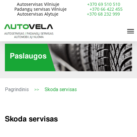
Skip
Autoservisas Vilniuje
+370 69 510 510
Padangų servisas Vilniuje
+370 66 422 455
to
Autoservisas Alytuje
+370 68 232 999
main
Me
content
Paslaugos
Pagrindinis
Skoda servisas
>>
Skoda servisas