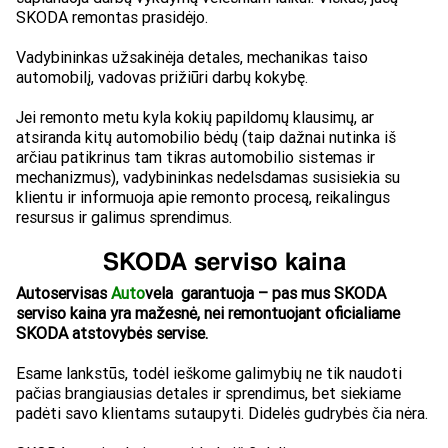
SKODA remontas prasidėjo.
Vadybininkas užsakinėja detales, mechanikas taiso
automobilį, vadovas prižiūri darbų kokybę.
Jei remonto metu kyla kokių papildomų klausimų, ar
atsiranda kitų automobilio bėdų (taip dažnai nutinka iš
arčiau patikrinus tam tikras automobilio sistemas ir
mechanizmus), vadybininkas nedelsdamas susisiekia su
klientu ir informuoja apie remonto procesą, reikalingus
resursus ir galimus sprendimus.
SKODA serviso kaina
Autoservisas
Auto
vela
garantuoja – pas mus SKODA
serviso kaina yra mažesnė, nei remontuojant oficialiame
SKODA atstovybės servise.
Esame lankstūs, todėl ieškome galimybių ne tik naudoti
pačias brangiausias detales ir sprendimus, bet siekiame
padėti savo klientams sutaupyti. Didelės gudrybės čia nėra.