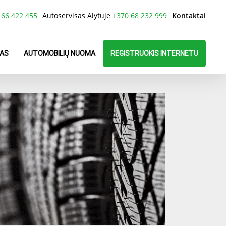
 66 422 455
Autoservisas Alytuje
+370 68 232 999
Kontaktai
AS
AUTOMOBILIŲ NUOMA
REGISTRUOKIS INTERNETU