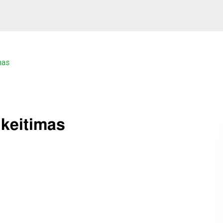
mas
 keitimas