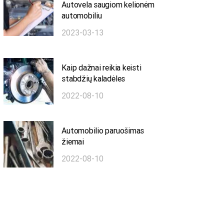
Autovela saugiom kelionėm
automobiliu
2023-03-13
Kaip dažnai reikia keisti
stabdžių kaladėles
2022-08-10
Automobilio paruošimas
žiemai
2022-08-10