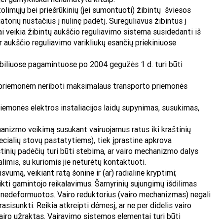
 tolimųjų bei priešrūkinių (jei sumontuoti) žibintų šviesos
atorių nustačius į nulinę padėtį. Sureguliavus žibintus į
mai veikia žibintų aukščio reguliavimo sistema susidedanti iš
r aukščio reguliavimo varikliukų esančių priekiniuose
mobiliuose pagamintuose po 2004 gegužės 1 d. turi būti
iom priemonėm neriboti maksimalaus transporto priemonės
priemonės elektros instaliacijos laidų supynimas, susukimas,
anizmo veikimą susukant vairuojamus ratus iki kraštinių
ecialių stovų pastatytiems), tiek įprastine apkrova
tinių padėčių turi būti stebima, ar vairo mechanizmo dalys
alimis, su kuriomis jie neturėtų kontaktuoti.
isvumą, veikiant ratą šonine ir (ar) radialine kryptimi;
ikti gamintojo reikalavimus. Šarnyrinių sujungimų išdilimas
būti nedeformuotos. Vairo reduktorius (vairo mechanizmas) negali
asisunkti. Reikia atkreipti dėmesį, ar ne per didelis vairo
iro užraktas. Vairavimo sistemos elementai turi būti