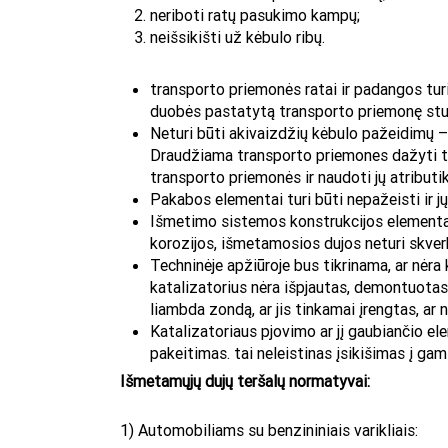
neriboti ratų pasukimo kampų;
neišsikišti už kėbulo ribų.
transporto priemonės ratai ir padangos turi
duobės pastatytą transporto priemonę stu
Neturi būti akivaizdžių kėbulo pažeidimų – 
Draudžiama transporto priemones dažyti to
transporto priemonės ir naudoti jų atributik
Pakabos elementai turi būti nepažeisti ir jų 
Išmetimo sistemos konstrukcijos elementai t
korozijos, išmetamosios dujos neturi skver
Techninėje apžiūroje bus tikrinama, ar nėra 
katalizatorius nėra išpjautas, demontuotas
liambda zondą, ar jis tinkamai įrengtas, ar ne
Katalizatoriaus pjovimo ar jį gaubiančio e
pakeitimas. tai neleistinas įsikišimas į ga
Išmetamųjų dujų teršalų normatyvai:
1) Automobiliams su benzininiais varikliais: