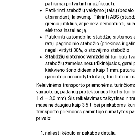
patikimai pritvirtinti ir užfiksuoti.
Patikrinti stabdžių valdymo įtaisų (pedalo i
atsirandantį laisvumą. Tikrinti ABS (stabd
greičio jutiklius, ar jie nėra demontuoti, su
elektros instaliaciją.
Patikrinti automobilio stabdžių sistemos 
ratų. pagrindinio stabdžio (priekinės ir ga
negali viršyti 30%, o stovėjimo stabdžio –
Stabdžių sistemos vamzdeliai
turi būti tv
stabdžių žarnelės nesutrūkinėjusios, gerai p
kiekvieno šono didesnis kaip 1 mm, patariama
gamintojo nenurodyta kitaip, turi būti ne 
Keleivinėms transporto priemonėms, turinčioms 
vairuotojui, padangų protektoriaus likutis turi 
1 d. – 3,0 mm). Šis reikalavimas taikytinas ir t
masė ne daugiau kaip 3,5 t, bei priekaboms, kur
transporto priemonės gamintojo numatytos pada
privalo:
neliesti kėbulo ar pakabos detalių;