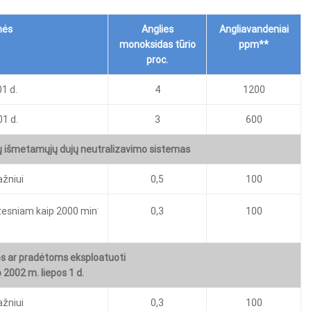
nės
Anglies
Angliavandeniai
monoksidas tūrio
ppm**
proc.
1 d.
4
1200
1 d.
3
600
ų išmetamųjų dujų neutralizavimo sistemas
žniui
0,5
100
žesniam kaip 2000 min
0,3
100
-
os ar pradėtoms eksploatuoti
 2002 m. liepos 1 d.
žniui
0,3
100