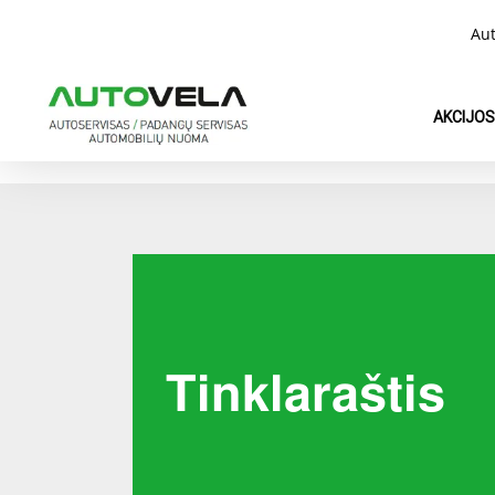
Skip
Aut
to
main
content
AKCIJOS
Tinklaraštis