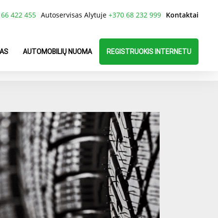
 66 422 455
Autoservisas Alytuje
+370 68 232 999
Kontaktai
AS
AUTOMOBILIŲ NUOMA
REGISTRUOKIS INTERNETU