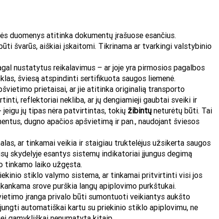
nės duomenys atitinka dokumentų įrašuose esančius.
ūti švarūs, aiškiai įskaitomi. Tikrinama ar tvarkingi valstybinio
al nustatytus reikalavimus – ar joje yra pirmosios pagalbos
nklas, šviesą atspindinti sertifikuota saugos liemenė.
pšvietimo prietaisai,
ar jie atitinka originalią transporto
inti, reflektoriai nekliba, ar jų dengiamieji gaubtai sveiki ir
- jeigu jų tipas nėra patvirtintas, tokių
žibintų
neturėtų būti. Tai
entus, dugno apačios apšvietimą ir pan., naudojant šviesos
nalas, ar tinkamai veikia ir staigiau truktelėjus užsikerta saugos
taisų skydelyje esantys sistemų indikatoriai įjungus degimą
po tinkamo laiko užgęsta.
ekinio stiklo valymo sistema, ar tinkamai pritvirtinti visi jos
pakankama srove purškia langų apiplovimo purkštukai.
etimo įranga privalo būti sumontuoti veikiantys aukšto
sijungti automatiškai kartu su priekinio stiklo apiplovimu, ne
 jei gamykliškai nenumatyta kitaip.