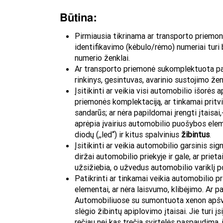
Būtina:
Pirmiausia tikrinama ar transporto priemo
identifikavimo (kėbulo/rėmo) numeriai turi b
numerio ženklai.
Ar transporto priemonė sukomplektuota pag
rinkinys, gesintuvas, avarinio sustojimo že
Įsitikinti ar veikia visi automobilio
išorės a
priemonės komplektaciją, ar tinkamai pritvirt
sandarūs; ar nėra papildomai įrengti įtaisai,
aprėpia įvairius automobilio puošybos elem
diodų (,,led‘‘) ir kitus spalvinius
žibintus
.
Įsitikinti ar veikia automobilio garsinis sig
diržai automobilio priekyje ir gale, ar prie
užsižiebia, o užvedus automobilio variklį 
Patikrinti ar tinkamai veikia automobilio pri
elementai, ar nėra laisvumo, klibėjimo. Ar 
Automobiliuose su sumontuota xenon apšvi
slėgio žibintų apiplovimo įtaisai. Jie turi į
rečiau nei kas trečią svirtelės paspaudimą,