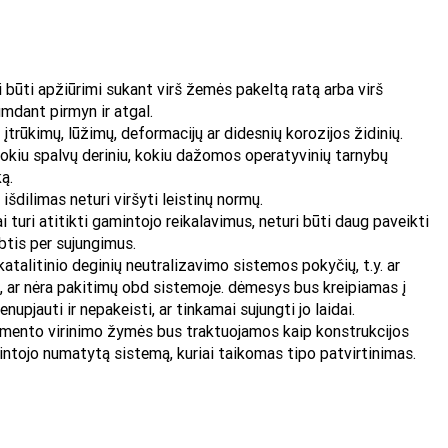
 būti apžiūrimi sukant virš žemės pakeltą ratą arba virš
mdant pirmyn ir atgal.
įtrūkimų, lūžimų, deformacijų ar didesnių korozijos židinių.
kiu spalvų deriniu, kokiu dažomos operatyvinių tarnybų
ą.
išdilimas neturi viršyti leistinų normų.
uri atitikti gamintojo reikalavimus, neturi būti daug paveikti
btis per sujungimus.
katalitinio deginių neutralizavimo sistemos pokyčių, t.y. ar
, ar nėra pakitimų obd sistemoje. dėmesys bus kreipiamas į
nupjauti ir nepakeisti, ar tinkamai sujungti jo laidai.
lemento virinimo žymės bus traktuojamos kaip konstrukcijos
mintojo numatytą sistemą, kuriai taikomas tipo patvirtinimas.