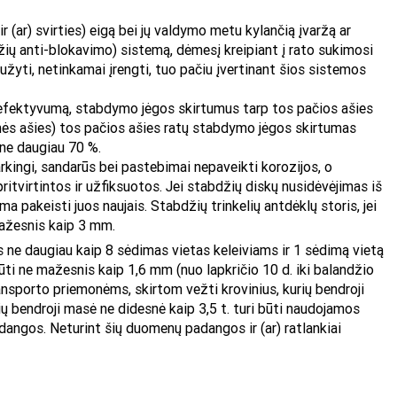
r (ar) svirties) eigą bei jų valdymo metu kylančią įvaržą ar
žių anti-blokavimo) sistemą, dėmesį kreipiant į rato sukimosi
laužyti, netinkamai įrengti, tuo pačiu įvertinant šios sistemos
efektyvumą, stabdymo jėgos skirtumus tarp tos pačios ašies
linės ašies) tos pačios ašies ratų stabdymo jėgos skirtumas
 ne daugiau 70 %.
arkingi, sandarūs bei pastebimai nepaveikti korozijos, o
ritvirtintos ir užfiksuotos. Jei
stabdžių diskų nusidėvėjimas
iš
 pakeisti juos naujais. Stabdžių trinkelių antdėklų storis, jei
mažesnis kaip 3 mm.
ne daugiau kaip 8 sėdimas vietas keleiviams ir 1 sėdimą vietą
būti ne mažesnis kaip 1,6 mm (nuo lapkričio 10 d. iki balandžio
ransporto priemonėms, skirtom vežti krovinius, kurių bendroji
ių bendroji masė ne didesnė kaip 3,5 t. turi būti naudojamos
ngos. Neturint šių duomenų padangos ir (ar) ratlankiai