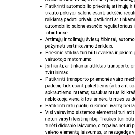
Patikrinti automobilio priekinių artimųjų ir
srauto pokrypį, salone esantį aukščio reguli
reikiamą padėti privalu patikrinti ar tinka
automobilio salone esančio reguliatoriaus i
žibintuose.
Artimųjų ir tolimųjų šviesų žibintai, auto
pažymėti sertifikavimo ženklais.
Priekinis stiklas turi būti sveikas ir jok
vairuotojo matomumo.
Įsitikinti, ar tinkamai atliktas transporto 
tvirtinimas.
Patikrinti transporto priemonės vairo mech
padėčių tiek esant pakeltiems (arba ant sp
apkrautiems ratams; susukus ratus iki kraš
neblokuoja viena kitos, ar nėra trinties su d
Patikrinti ratų guolių sukimosi įvaržą bei la
Visi vairavimo sistemos elementai turi atit
neturi viršyti leistinų ribų. Traukės turi 
turėti didesnio laisvumo, o tepalas neturi pr
veleno elementų laisvumas, ar nesugedęs va