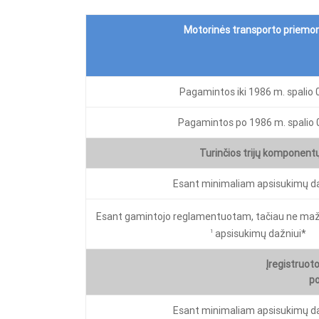
Motorinės transporto priemo
Pagamintos iki 1986 m. spalio 0
Pagamintos po 1986 m. spalio 0
Turinčios trijų komponent
Esant minimaliam apsisukimų da
Esant gamintojo reglamentuotam, tačiau ne ma
apsisukimų dažniui*
1
Įregistruot
po
Esant minimaliam apsisukimų da