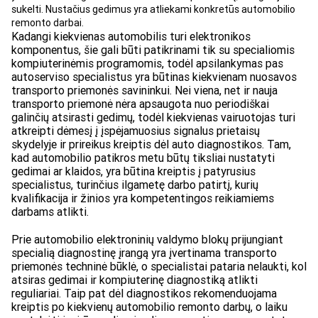
sukelti. Nustačius gedimus yra atliekami konkretūs automobilio
remonto darbai.
Kadangi kiekvienas automobilis turi elektronikos
komponentus, šie gali būti patikrinami tik su specialiomis
kompiuterinėmis programomis, todėl apsilankymas pas
autoserviso specialistus yra būtinas kiekvienam nuosavos
transporto priemonės savininkui. Nei viena, net ir nauja
transporto priemonė nėra apsaugota nuo periodiškai
galinčių atsirasti gedimų, todėl kiekvienas vairuotojas turi
atkreipti dėmesį į įspėjamuosius signalus prietaisų
skydelyje ir prireikus kreiptis dėl auto diagnostikos. Tam,
kad automobilio patikros metu būtų tiksliai nustatyti
gedimai ar klaidos, yra būtina kreiptis į patyrusius
specialistus, turinčius ilgametę darbo patirtį, kurių
kvalifikacija ir žinios yra kompetentingos reikiamiems
darbams atlikti.
Prie automobilio elektroninių valdymo blokų prijungiant
specialią diagnostinę įrangą yra įvertinama transporto
priemonės techninė būklė, o specialistai pataria nelaukti, kol
atsiras gedimai ir kompiuterinę diagnostiką atlikti
reguliariai. Taip pat dėl diagnostikos rekomenduojama
kreiptis po kiekvienų automobilio remonto darbų, o laiku