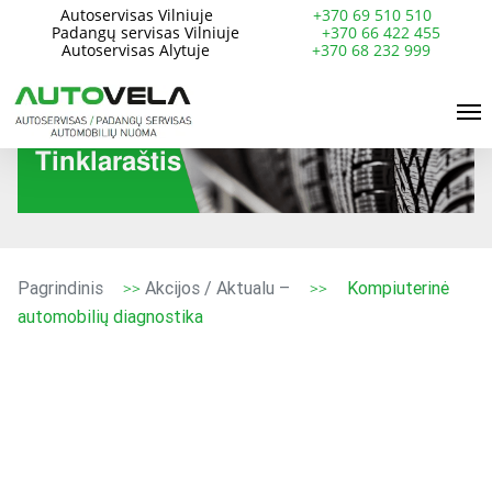
Skip
Autoservisas Vilniuje
+370 69 510 510
Padangų servisas Vilniuje
+370 66 422 455
to
Autoservisas Alytuje
+370 68 232 999
main
Me
content
Tinklaraštis
Pagrindinis
Akcijos / Aktualu –
Kompiuterinė
>>
>>
automobilių diagnostika