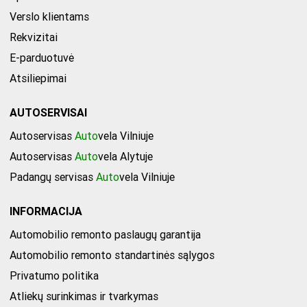
Verslo klientams
Rekvizitai
E-parduotuvė
Atsiliepimai
AUTOSERVISAI
Autoservisas
Auto
vela Vilniuje
Autoservisas
Auto
vela Alytuje
Padangų servisas
Auto
vela Vilniuje
INFORMACIJA
Automobilio remonto paslaugų garantija
Automobilio remonto standartinės sąlygos
Privatumo politika
Atliekų surinkimas ir tvarkymas