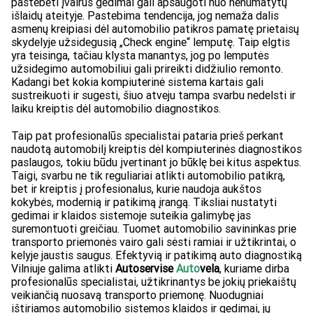
pastebėti įvairūs gedimai gali apsaugoti nuo nenumatytų
išlaidų ateityje. Pastebima tendencija, jog nemaža dalis
asmenų kreipiasi dėl automobilio patikros pamatę prietaisų
skydelyje užsidegusią „Check engine“ lemputę. Taip elgtis
yra teisinga, tačiau klysta manantys, jog po lemputės
užsidegimo automobiliui gali prireikti didžiulio remonto.
Kadangi bet kokia kompiuterinė sistema kartais gali
sustreikuoti ir sugesti, šiuo atveju tampa svarbu nedelsti ir
laiku kreiptis dėl automobilio diagnostikos.
Taip pat profesionalūs specialistai pataria prieš perkant
naudotą automobilį kreiptis dėl kompiuterinės diagnostikos
paslaugos, tokiu būdu įvertinant jo būklę bei kitus aspektus.
Taigi, svarbu ne tik reguliariai atlikti automobilio patikrą,
bet ir kreiptis į profesionalus, kurie naudoja aukštos
kokybės, modernią ir patikimą įrangą. Tiksliai nustatyti
gedimai ir klaidos sistemoje suteikia galimybę jas
suremontuoti greičiau. Tuomet automobilio savininkas prie
transporto priemonės vairo gali sėsti ramiai ir užtikrintai, o
kelyje jaustis saugus. Efektyvią ir patikimą auto diagnostiką
Vilniuje galima atlikti
Autoservise
Auto
vela
, kuriame dirba
profesionalūs specialistai, užtikrinantys be jokių priekaištų
veikiančią nuosavą transporto priemonę. Nuodugniai
ištiriamos automobilio sistemos klaidos ir gedimai, jų