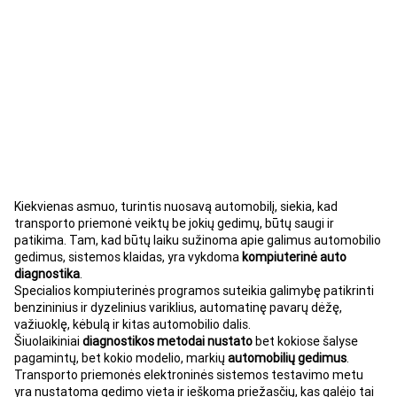
Kiekvienas asmuo, turintis nuosavą automobilį, siekia, kad
transporto priemonė veiktų be jokių gedimų, būtų saugi ir
patikima. Tam, kad būtų laiku sužinoma apie galimus automobilio
gedimus, sistemos klaidas, yra vykdoma
kompiuterinė auto
diagnostika
.
Specialios
kompiuterinės programos
suteikia galimybę patikrinti
benzininius ir dyzelinius variklius, automatinę pavarų dėžę,
važiuoklę, kėbulą ir kitas automobilio dalis.
Šiuolaikiniai
diagnostikos metodai nustato
bet kokiose šalyse
pagamintų, bet kokio modelio, markių
automobilių gedimus
.
Transporto priemonės elektroninės sistemos testavimo metu
yra nustatoma gedimo vieta ir ieškoma priežasčių, kas galėjo tai