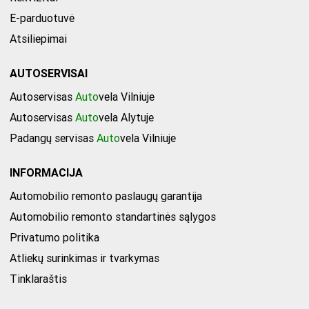
E-parduotuvė
Atsiliepimai
AUTOSERVISAI
Autoservisas
Auto
vela Vilniuje
Autoservisas
Auto
vela Alytuje
Padangų servisas
Auto
vela Vilniuje
INFORMACIJA
Automobilio remonto paslaugų garantija
Automobilio remonto standartinės sąlygos
Privatumo politika
Atliekų surinkimas ir tvarkymas
Tinklaraštis