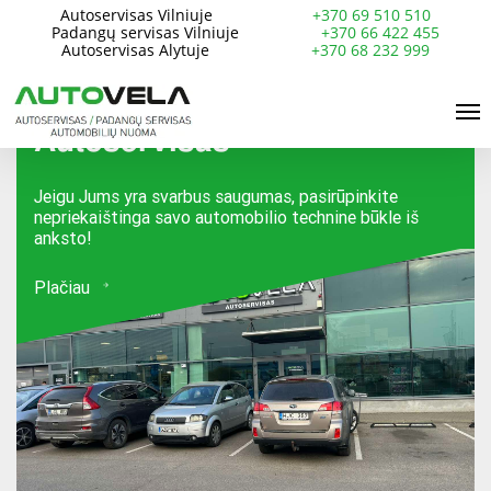
Skip
Autoservisas Vilniuje
+370 69 510 510
Padangų servisas Vilniuje
+370 66 422 455
to
Autoservisas Alytuje
+370 68 232 999
main
Me
content
Autoservisas
Jeigu Jums yra svarbus saugumas, pasirūpinkite
nepriekaištinga savo automobilio technine būkle iš
anksto!
Plačiau