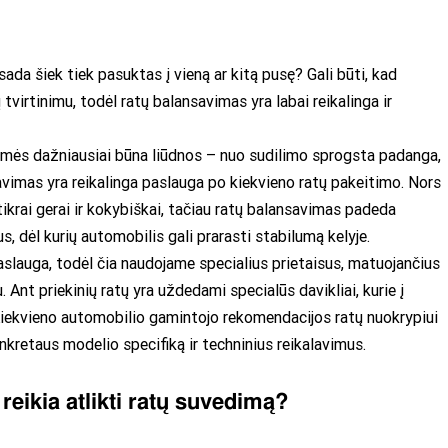
isada šiek tiek pasuktas į vieną ar kitą pusę? Gali būti, kad
tvirtinimu, todėl ratų balansavimas yra labai reikalinga ir
mės dažniausiai būna liūdnos – nuo sudilimo sprogsta padanga,
vimas yra reikalinga paslauga po kiekvieno ratų pakeitimo. Nors
krai gerai ir kokybiškai, tačiau ratų balansavimas padeda
, dėl kurių automobilis gali prarasti stabilumą kelyje.
paslauga, todėl čia naudojame specialius prietaisus, matuojančius
Ant priekinių ratų yra uždedami specialūs davikliai, kurie į
Kiekvieno automobilio gamintojo rekomendacijos ratų nuokrypiui
nkretaus modelio specifiką ir techninius reikalavimus.
reikia atlikti ratų suvedimą?