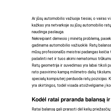
Ar jūsų automobilis važiuoja tiesiai, o vairas v
kažkas yra netvarkoje su jūsų automobilio ratų 
naudinga paslauga.
Nekreipiant dėmesio į minėtą problemą, pasek
gadinama automobilio važiuoklė. Ratų balansa
mūsų profesionalūs meistrai padangas keičia ti
pašalinti net ir tuos akimi nematomus trūkumus
Ratų geometrija ir suvedimas yra labai tiksli 
rato pasvirimo kampą milimetro dalių tikslumu. 
specialų kompiuterį perduoda ratų pozicijas. 
yra skirtingos, todėl visada atsižvelgiame į ko
Kodėl ratai praranda balansą ir 
Ratai balansą gali prarasti dėl kelių priežasčių: