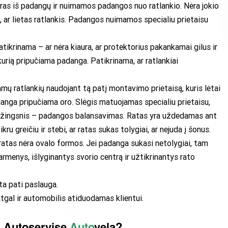
oras iš padangų ir nuimamos padangos nuo ratlankio. Nėra jokio
s, ar lietas ratlankis. Padangos nuimamos specialiu prietaisu
ikrinama – ar nėra kiaura, ar protektorius pakankamai gilus ir
urią pripučiama padanga. Patikrinama, ar ratlankiai
 ratlankių naudojant tą patį montavimo prietaisą, kuris lėtai
danga pripučiama oro. Slėgis matuojamas specialiu prietaisu,
is žingsnis – padangos balansavimas. Ratas yra uždedamas ant
ru greičiu ir stebi, ar ratas sukas tolygiai, ar nejuda į šonus.
ratas nėra ovalo formos. Jei padanga sukasi netolygiai, tam
varmenys, išlyginantys svorio centrą ir užtikrinantys rato
ta pati paslauga.
gal ir automobilis atiduodamas klientui.
i Autoservise
Auto
vela?