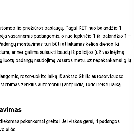
utomobilio priežiūros paslaugų. Pagal KET nuo balandžio 1
inėja vasarinėmis padangomis, o nuo lapkričio 1 iki balandžio 1 –
adangų montavimas turi būti atliekamas kelios dienos iki
dumų ar net galima sulaukti baudų iš policijos (už važinėjimą
liuotų padangų naudojimą vasaros metu, už nepakankamai gilų
ngomis, rezervuokite laiką iš anksto Girilis autoservisuose.
astebimas ženklus automobilių antplūdis, todėl reiktų laiką
tavimas
liekamas pakankamai greitai. Jei viskas gerai, 4 padangos
vo eilės.