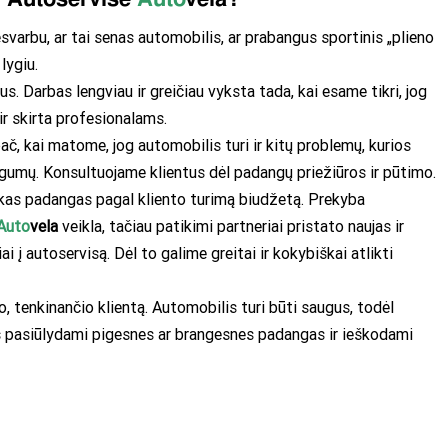
varbu, ar tai senas automobilis, ar prabangus sportinis „plieno
lygiu.
s. Darbas lengviau ir greičiau vyksta tada, kai esame tikri, jog
ir skirta profesionalams.
ač, kai matome, jog automobilis turi ir kitų problemų, kurios
gumų. Konsultuojame klientus dėl padangų priežiūros ir pūtimo.
škas padangas pagal kliento turimą biudžetą. Prekyba
Auto
vela
veikla, tačiau patikimi partneriai pristato naujas ir
 į autoservisą. Dėl to galime greitai ir kokybiškai atlikti
, tenkinančio klientą. Automobilis turi būti saugus, todėl
eš pasiūlydami pigesnes ar brangesnes padangas ir ieškodami