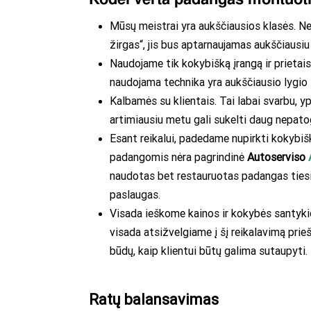
Mūsų meistrai yra aukščiausios klasės. Nes
žirgas“, jis bus aptarnaujamas aukščiausiu 
Naudojame tik kokybišką įrangą ir prietaisu
naudojama technika yra aukščiausio lygio 
Kalbamės su klientais. Tai labai svarbu, yp
artimiausiu metu gali sukelti daug nepato
Esant reikalui, padedame nupirkti kokybi
padangomis nėra pagrindinė
Autoserviso
naudotas bet restauruotas padangas tiesiai
paslaugas.
Visada ieškome kainos ir kokybės santykio
visada atsižvelgiame į šį reikalavimą pri
būdų, kaip klientui būtų galima sutaupyti.
Ratų balansavimas