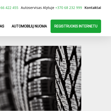
 66 422 455
Autoservisas Alytuje
+370 68 232 999
Kontaktai
AS
AUTOMOBILIŲ NUOMA
REGISTRUOKIS INTERNETU