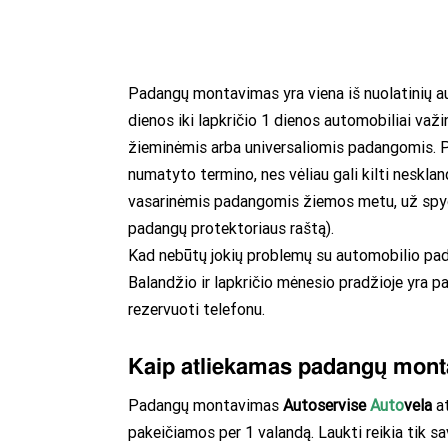
Padangų montavimas yra viena iš nuolatinių a
dienos iki lapkričio 1 dienos automobiliai važ
žieminėmis arba universaliomis padangomis. P
numatyto termino, nes vėliau gali kilti nesklan
vasarinėmis padangomis žiemos metu, už spyg
padangų protektoriaus raštą).
Kad nebūtų jokių problemų su automobilio pada
Balandžio ir lapkričio mėnesio pradžioje yra p
rezervuoti telefonu.
Kaip atliekamas padangų mon
Padangų montavimas
Autoservise
Auto
vela
at
pakeičiamos per 1 valandą. Laukti reikia tik sa