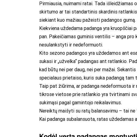
Pirmiausia, nuimami ratai. Tada išleidžiamas 
skirtumo ar tai standartinis skardinis ratlanki
siekiant kuo mažiau pažeisti padangos gumą.
Kiekviena uždedama padanga yra kruopščiai pat
pan. Pakeičiamas guminis ventilis – anga pro k
nesulankstyti ir nedeformuoti.
Kito sezono padangos yra uždedamos ant esamų
sukasi ir „užvelka“ padangas ant ratlankio. Pa
kad būtų nei per daug, nei per mažai. Sekant
specialaus prietaiso, kuris suka padangą tam tik
Taip pat žiūrima, ar padanga nedeformuota ir 
tikrose vietose prie ratlankio yra tvirtinami s
sukimąsi pagal gamintojo reikalavimus.
Nereiktų maišyti su ratų balansavimu – tai ne 
Kai padanga subalansuota, ratas uždedamas at
Kodėl verta padangas montuot