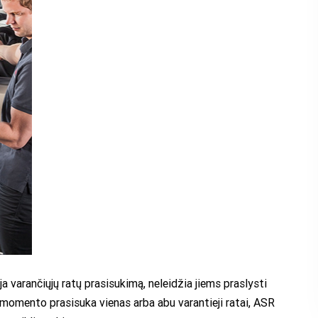
ja varančiųjų ratų prasisukimą, neleidžia jiems praslysti
o momento prasisuka vienas arba abu varantieji ratai, ASR