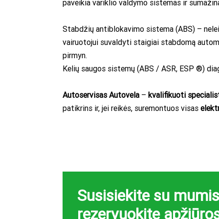
paveikia variklio valdymo sistemas ir sumaži
Stabdžių antiblokavimo sistema (ABS) – nele
vairuotojui suvaldyti staigiai stabdomą automo
pirmyn.
Kelių saugos sistemų (ABS / ASR, ESP ®) dia
Autoservisas Autovela
–
kvalifikuoti specialis
patikrins ir, jei reikės, suremontuos visas
elekt
Susisiekite su mumis 
rezervuokite apžiūros