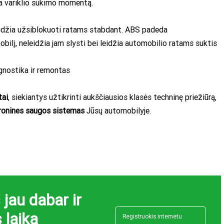
na variklio sukimo momentą.
idžia užsiblokuoti ratams stabdant. ABS padeda
bilį, neleidžia jam slysti bei leidžia automobilio ratams suktis
gnostika ir remontas
tai
, siekiantys užtikrinti aukščiausios klasės techninę priežiūrą,
ronines saugos sistemas
Jūsų automobilyje.
jau dabar ir
 laiką
Registruokis internetu