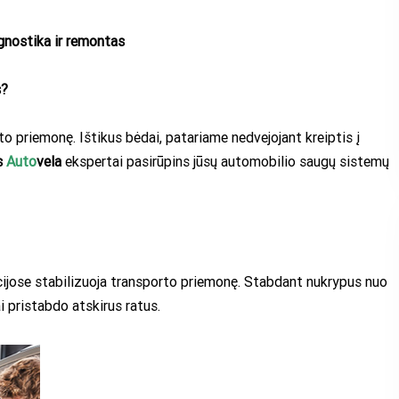
gnostika ir remontas
s?
 priemonę. Ištikus bėdai, patariame nedvejojant kreiptis į
s
Auto
vela
ekspertai pasirūpins jūsų automobilio saugų sistemų
cijose stabilizuoja transporto priemonę. Stabdant nukrypus nuo
i pristabdo atskirus ratus.